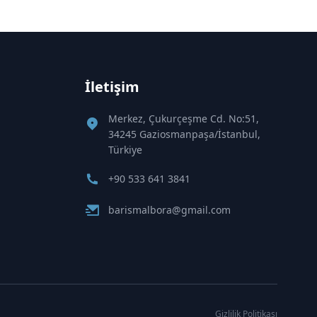
İletişim
Merkez, Çukurçeşme Cd. No:51,
34245 Gaziosmanpaşa/İstanbul,
Türkiye
+90 533 641 3841
barismalbora@gmail.com
Gizlilik Politikası