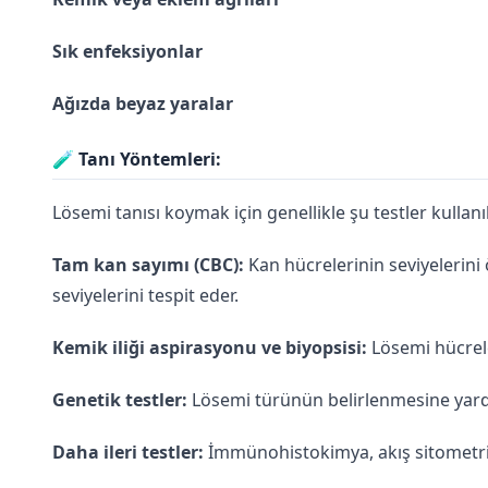
Sık enfeksiyonlar
Ağızda beyaz yaralar
🧪
Tanı Yöntemleri:
Lösemi tanısı koymak için genellikle şu testler kullanıl
Tam kan sayımı (CBC):
Kan hücrelerinin seviyelerini
seviyelerini tespit eder.
Kemik iliği aspirasyonu ve biyopsisi:
Lösemi hücreler
Genetik testler:
Lösemi türünün belirlenmesine yardı
Daha ileri testler:
İmmünohistokimya, akış sitometrisi g