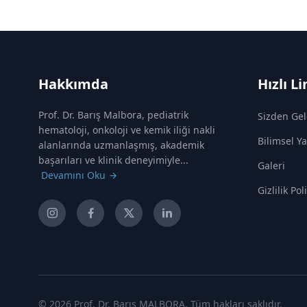
Hakkımda
Hızlı Li
Prof. Dr. Barış Malbora, pediatrik
Sizden Gel
hematoloji, onkoloji ve kemik iliği nakli
Bilimsel Ya
alanlarında uzmanlaşmış, akademik
başarıları ve klinik deneyimiyle...
Galeri
Devamını Oku
Gizlilik Pol
© 2026 Prof. Dr. Barış MALBORA. Tüm hakları saklıdır.