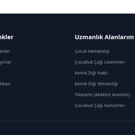
nkler
Uzmanlık Alanlarım
enler
Çocuk Hematoloji
yınlar
Çocukluk Çağı Lösemileri
Kemik İliği Nakli
itikası
Kemik İliği Yetmezliği
Talasemi (Akdeniz Anemisi)
Çocukluk Çağı Kanserleri